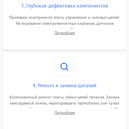
3. Глубокая дефектовка компонентов
Проверка электронной платы управления и силовых цепей.
Тестирование электромагнитных клапанов, датчиков
температуры и расходомера. Оценка степени износа
Подробнее
жерновов кофемолки, уплотнительных колец гидросистемы
и шестерней редуктора.
4. Ремонт и замена деталей
Компонентный ремонт платы, пайка цепей питания. Замена
неисправной помпы, перегоревшего термоблока или тупых
жерновов. Установка новых силиконовых уплотнителей (O-
Подробнее
ring) и тефлоновых трубок для надежного устранения
протечек.