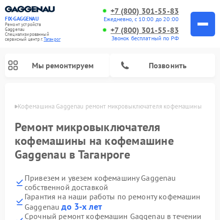
+7 (800) 301-55-83
Ежедневно, с 10:00 до 20:00
FIX-GAGGENAU
Ремонт устройств
+7 (800) 301-55-83
Gaggenau
Специализированный
Звонок бесплатный по РФ
cервисный центр г.
Таганрог
Мы ремонтируем
Позвонить
нроге
Кофемашина Gaggenau ремонт микровыключателя кофемашины
Ремонт микровыключателя
кофемашины на кофемашине
Gaggenau в Таганроге
Привезем и увезем кофемашину Gaggenau
собственной доставкой
Гарантия на наши работы по ремонту кофемашин
Ремонт холодильников Gaggenau
Ремонт варочных панелей Gaggenau
Ремонт духовых шкафов Gaggenau
Ремонт стиральных машин Gaggenau
Ремонт посудомоечных машин Gaggenau
Ремонт микроволновых печей Gaggenau
Ремонт сушильных машин Gaggenau
до 3-х лет
Gaggenau
Срочный ремонт кофемашин Gaggenau в течении