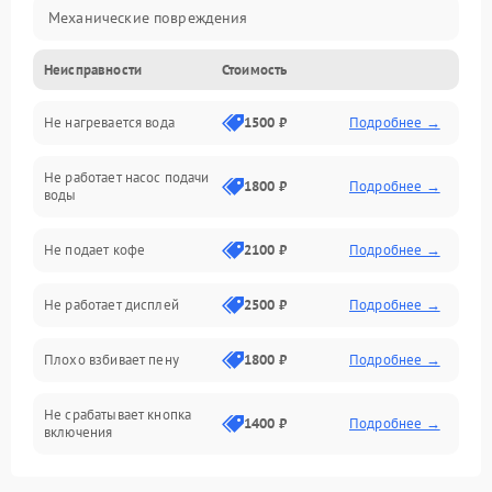
Механические повреждения
Неисправности
Стоимость
Прочие неисправности
Не нагревается вода
1500 ₽
Подробнее →
Включение и работа
Не работает насос подачи
Проблемы с водой
1800 ₽
Подробнее →
воды
Проблемы с капучинатором и паром
Не подает кофе
2100 ₽
Подробнее →
Управление и электроника
Не работает дисплей
2500 ₽
Подробнее →
Программное обеспечение
Плохо взбивает пену
1800 ₽
Подробнее →
Не срабатывает кнопка
1400 ₽
Подробнее →
включения
Запах гари при работе
1800 ₽
Подробнее →