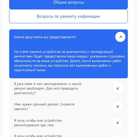
Общие вопросы
Вопросы по ремонту кофемашин
Какие документы вы предоставляете?
На этапе приема устройства на диагностику и последующий
ремонт вам будет предоставлен заказ-наряд с указанием страховых
обязательств на ваше устройство. Далее, после выполнения работ
по ремонту техники, вы получите акт выполненных работ и
гарантийный талон.
Я уже знаю в чем неисправность и какой
ремонт необходим. Для чего проводить
диагностику?
Мне нужен срочный ремонт. Сможете
сделать?
Я хочу, чтобы мое устройство
ремонтировали при мне.
Я хочу, чтобы мое устройство