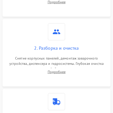
Подробнее
Измерение температуры и давления воды для выявления
локализации поломки.
2. Разборка и очистка
Снятие корпусных панелей, демонтаж заварочного
устройства, диспенсера и гидросистемы. Глубокая очистка
внутренних узлов от кофейных масел, жмыха и накипи.
Подробнее
Промывка дренажных каналов и фильтров с использованием
специализированной химии.